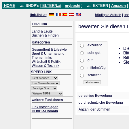
HOME
.::. SHOP's [
ELTERN.at
|
myboshi
]
.::. EXTERN [
Amazon
link.link.at
häufigste Aufrufe
|
un
TOP LINK
bewerten Sie diesen L
Land & Leute
Suchen & Finden
Kategorien
exzellent
Die
Gesundheit & Lifestyle
sehr gut
Bit
Sport & Unterhaltung
Bit
Themenlinks
gut
Wirtschaft & Politik
Sie
Wissen & Technik
mittelmäßig
SPEED LINK
schlecht
derzeitige Bewertung
weitere Funktionen
durchschnittliche Bewertung
Link vorschlagen
Anzahl der Stimmen
COVER-Domain