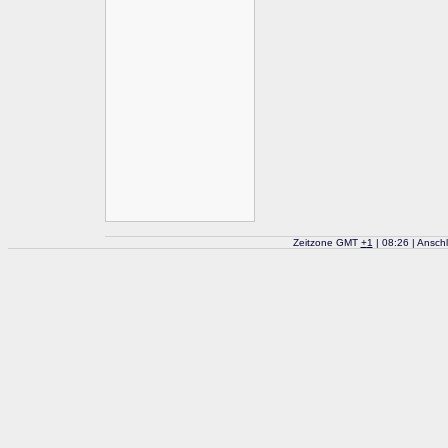
Zeitzone GMT
+
1
| 08:26 | Ansch