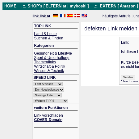
HOME
.::. SHOP's [
ELTERN.at
|
myboshi
]
.::. EXTERN [
Amazon
link.link.at
häufigste Aufrufe
|
un
TOP LINK
defekten Link melden
Land & Leute
Suchen & Finden
Link:
Kategorien
Ist dieser 
Gesundheit & Lifestyle
Sport & Unterhaltung
Themenlinks
Kurze Bes
Wirtschaft & Politik
es nicht fu
Wissen & Technik
SPEED LINK
*
Nach dem Se
weitere Funktionen
Link vorschlagen
COVER-Domain