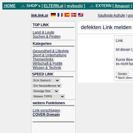
HOME
.::. SHOP's [
ELTERN.at
|
myboshi
]
.::. EXTERN [
Amazon
link.link.at
häufigste Aufrufe
|
un
TOP LINK
defekten Link melden
Land & Leute
Suchen & Finden
Link:
Kategorien
Ist dieser 
Gesundheit & Lifestyle
Sport & Unterhaltung
Themenlinks
Kurze Bes
Wirtschaft & Politik
es nicht fu
Wissen & Technik
SPEED LINK
*
Nach dem Se
weitere Funktionen
Link vorschlagen
COVER-Domain