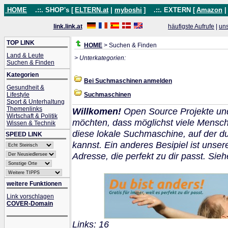
HOME
.::. SHOP's [
ELTERN.at
|
myboshi
]
.::. EXTERN [
Amazon
link.link.at
häufigste Aufrufe
|
un
TOP LINK
HOME
> Suchen & Finden
Land & Leute
> Unterkategorien:
Suchen & Finden
Kategorien
Bei Suchmaschinen anmelden
Gesundheit &
Lifestyle
Suchmaschinen
Sport & Unterhaltung
Themenlinks
Willkomen!
Open Source Projekte un
Wirtschaft & Politik
möchten, dass möglichst viele Mensch
Wissen & Technik
diese lokale Suchmaschine, auf der 
SPEED LINK
kannst. Ein anderes Besipiel ist unser
Adresse, die perfekt zu dir passt. Sie
weitere Funktionen
Link vorschlagen
COVER-Domain
Links: 16