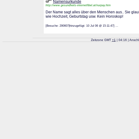
Namensurkunde
http://www.gesundheits-internetfibel.at/nurpay.htm
Der Name sagt alles über den Menschen aus.. Sie glaub
wie Hochzeit, Geburtstag usw. Kein Horoskop!
[Besuche: 290607|hinzugefügt: 10 Jul 06 @ 15:11:47] ...
Zeitzone GMT
+
1
| 04:16 | Ansch