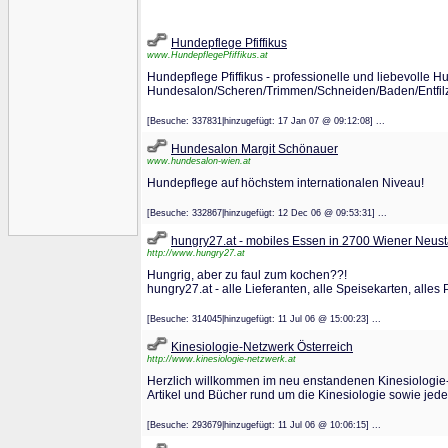
Hundepflege Pfiffikus
www.HundepflegePfiffikus.at
Hundepflege Pfiffikus - professionelle und liebevolle 
Hundesalon/Scheren/Trimmen/Schneiden/Baden/Entfilz
[Besuche: 337831|hinzugefügt: 17 Jan 07 @ 09:12:08] ...
Hundesalon Margit Schönauer
www.hundesalon-wien.at
Hundepflege auf höchstem internationalen Niveau!
[Besuche: 332867|hinzugefügt: 12 Dec 06 @ 09:53:31] ...
hungry27.at - mobiles Essen in 2700 Wiener Neust
http://www.hungry27.at
Hungrig, aber zu faul zum kochen??!
hungry27.at - alle Lieferanten, alle Speisekarten, alles P
[Besuche: 314045|hinzugefügt: 11 Jul 06 @ 15:00:23] ...
Kinesiologie-Netzwerk Österreich
http://www.kinesiologie-netzwerk.at
Herzlich willkommen im neu enstandenen Kinesiologie-Ne
Artikel und Bücher rund um die Kinesiologie sowie jed
[Besuche: 293679|hinzugefügt: 11 Jul 06 @ 10:06:15] ...