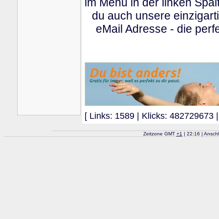
im Menu in der linken Spa
du auch unsere einzigart
eMail Adresse - die perfe
[ Links: 1589 | Klicks: 482729673 |
Zeitzone GMT
+
1
| 22:16 | Ansch