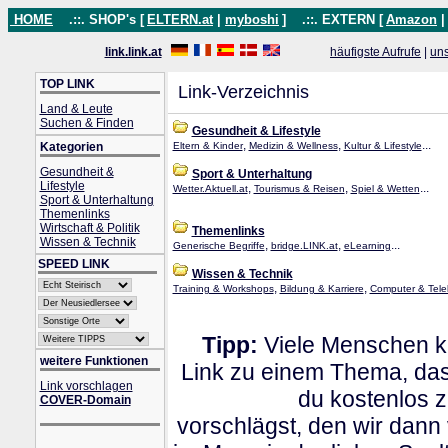
HOME
.::. SHOP's [
ELTERN.at
|
myboshi
]
.::. EXTERN [
Amazon
link.link.at
häufigste Aufrufe
|
un
TOP LINK
Link-Verzeichnis
Land & Leute
Suchen & Finden
Gesundheit & Lifestyle
,
,
...
Kategorien
Eltern & Kinder
Medizin & Wellness
Kultur & Lifestyle
Gesundheit &
Sport & Unterhaltung
Lifestyle
,
,
...
Wetter.Aktuell.at
Tourismus & Reisen
Spiel & Wetten
Sport & Unterhaltung
Themenlinks
Wirtschaft & Politik
Themenlinks
Wissen & Technik
,
,
...
Generische Begriffe
bridge.LINK.at
eLearning
SPEED LINK
Wissen & Technik
,
,
Training & Workshops
Bildung & Karriere
Computer & Tele
Tipp:
Viele Menschen kl
weitere Funktionen
Link zu einem Thema, dass
Link vorschlagen
du kostenlos 
COVER-Domain
vorschlägst, den wir dann