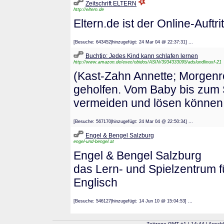
Zeitschrift ELTERN
http://eltern.de
Eltern.de ist der Online-Auftr
[Besuche: 643452|hinzugefügt: 24 Mar 04 @ 22:37:31] ...
Buchtip: Jedes Kind kann schlafen lernen
http://www.amazon.de/exec/obidos/ASIN/3934333095/adslundlinuxf-21
(Kast-Zahn Annette; Morgenro
geholfen. Vom Baby bis zum 
vermeiden und lösen können.
[Besuche: 567170|hinzugefügt: 24 Mar 04 @ 22:50:34] ...
Engel & Bengel Salzburg
engel-und-bengel.at
Engel & Bengel Salzburg
das Lern- und Spielzentrum f
Englisch
[Besuche: 546127|hinzugefügt: 14 Jun 10 @ 15:04:53] ...
Zeitzone GMT
+
1
| 14:44 | Ansch