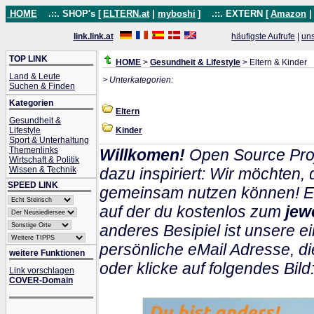
HOME
.::. SHOP's [
ELTERN.at
|
myboshi
]
.::. EXTERN [
Amazon
link.link.at
häufigste Aufrufe
|
un
TOP LINK
HOME
>
Gesundheit & Lifestyle
> Eltern & Kinder
Land & Leute
> Unterkategorien:
Suchen & Finden
Kategorien
Eltern
Gesundheit &
Lifestyle
Kinder
Sport & Unterhaltung
Themenlinks
Willkomen!
Open Source Proj
Wirtschaft & Politik
Wissen & Technik
dazu inspiriert: Wir möchten
SPEED LINK
gemeinsam nutzen können! Ein
auf der du kostenlos zum
jew
anderes Besipiel ist unsere ei
persönliche eMail Adresse, di
weitere Funktionen
oder klicke auf folgendes Bild
Link vorschlagen
COVER-Domain