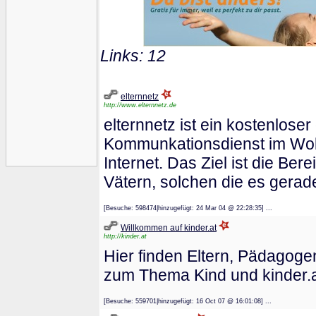
Links: 12
elternnetz
http://www.elternnetz.de
elternnetz ist ein kostenlose
Kommunkationsdienst im Wo
Internet. Das Ziel ist die Ber
Vätern, solchen die es gerad
[Besuche: 598474|hinzugefügt: 24 Mar 04 @ 22:28:35] ...
Willkommen auf kinder.at
http://kinder.at
Hier finden Eltern, Pädagoge
zum Thema Kind und kinder.
[Besuche: 559701|hinzugefügt: 16 Oct 07 @ 16:01:08] ...